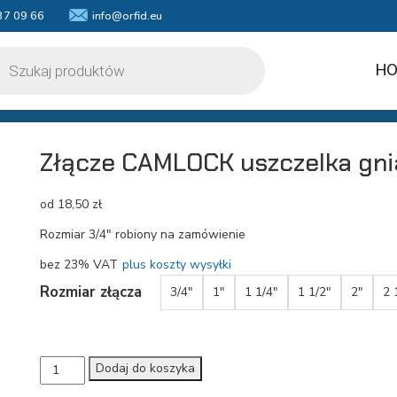
37 09 66
info@orfid.eu
kiwarka
któw
HO
Złącze CAMLOCK uszczelka gni
od
18,50
zł
Rozmiar 3/4″ robiony na zamówienie
bez 23% VAT
plus koszty wysyłki
Rozmiar złącza
3/4"
1"
1 1/4"
1 1/2"
2"
2 
ilość
Dodaj do koszyka
Złącze