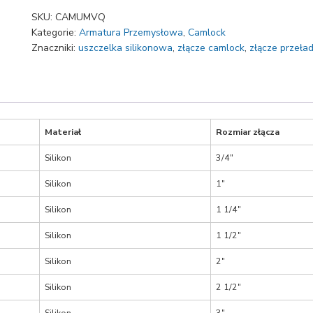
CAMLOCK
SKU:
CAMUMVQ
uszczelka
Kategorie:
Armatura Przemysłowa
,
Camlock
gniazda
Znaczniki:
uszczelka silikonowa
,
złącze camlock
,
złącze przeł
silikonowa
Materiał
Rozmiar złącza
Silikon
3/4″
Silikon
1″
Silikon
1 1/4″
Silikon
1 1/2″
Silikon
2″
Silikon
2 1/2″
Silikon
3″