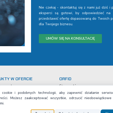
Nie czekaj - skontaktuj się z nami już dziś i
eksperci są gotowi, by odpowiedzieć na T
przedstawić ofertę dopasowaną do Twoich po
dla Twojego biznesu.
UMÓW SIĘ NA KONSULTACJĘ
KTY W OFERCIE
ORFID
rzemysłowe
Strona główna
 pianowanie
O firmie
cookie i podobnych technologii, aby zapewnić działanie serwisu
ra przemysłowa
Kontakt
treści. Możesz zaakceptować wszystkie, odrzucić nieobowiązkowe 
 i sprzątanie
Polityka prywatności
mi.
umowe, sznury, profile
Ogólne warunki handlowe