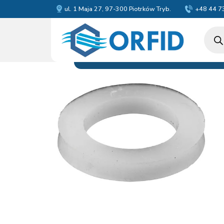
ul. 1 Maja 27, 97-300 Piotrków Tryb.
+48 44 7
Wyszu
produ