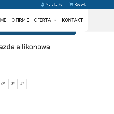
Moje konto
Koszyk
ME
O FIRMIE
OFERTA
KONTAKT
azda silikonowa
1/2"
3"
4"