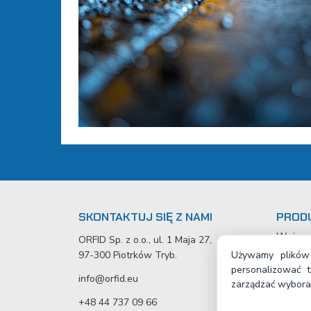
SKONTAKTUJ SIĘ Z NAMI
PRODU
Węże p
ORFID Sp. z o.o., ul. 1 Maja 27,
Mycie i
Używamy plików 
97-300 Piotrków Tryb.
Armatu
personalizować 
info@orfid.eu
Ochrona
zarządzać wybora
Płyty g
+48 44 737 09 66