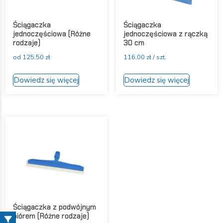
Ściągaczka
Ściągaczka
jednoczęściowa (Różne
jednoczęściowa z rączką
rodzaje)
30 cm
od
125,50
zł
116,00
zł
/ szt.
Ten
Ten
Dowiedz się więcej
Dowiedz się więcej
produkt
produkt
ma
ma
wiele
wiele
wariantów.
wariantów
Opcje
Opcje
można
można
wybrać
wybrać
na
na
stronie
stronie
produktu
produktu
Ściągaczka z podwójnym
piórem (Różne rodzaje)