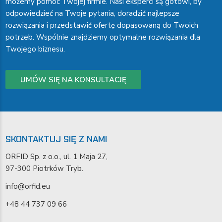
możemy pomóc Twojej firmie. Nasi eksperci są gotowi, by
odpowiedzieć na Twoje pytania, doradzić najlepsze
rozwiązania i przedstawić ofertę dopasowaną do Twoich
potrzeb. Wspólnie znajdziemy optymalne rozwiązania dla
Twojego biznesu.
UMÓW SIĘ NA KONSULTACJĘ
SKONTAKTUJ SIĘ Z NAMI
ORFID Sp. z o.o., ul. 1 Maja 27,
97-300 Piotrków Tryb.
info@orfid.eu
+48 44 737 09 66