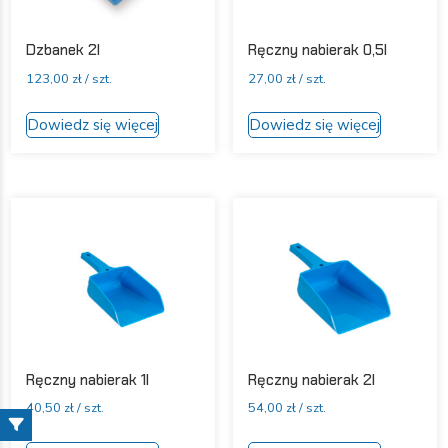
Dzbanek 2l
Ręczny nabierak 0,5l
123,00
zł
/ szt.
27,00
zł
/ szt.
Ten
Ten
Dowiedz się więcej
Dowiedz się więcej
produkt
produkt
ma
ma
wiele
wiele
wariantów.
wariantów
Opcje
Opcje
można
można
wybrać
wybrać
na
na
stronie
stronie
produktu
produktu
Ręczny nabierak 1l
Ręczny nabierak 2l
40,50
zł
/ szt.
54,00
zł
/ szt.
Ten
Ten