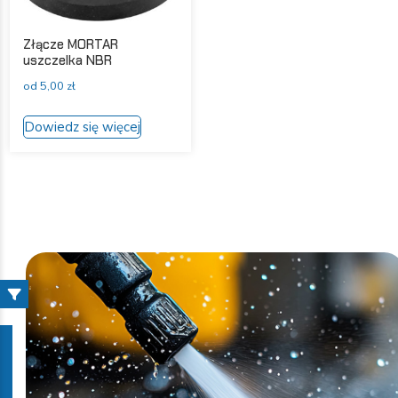
Złącze MORTAR
uszczelka NBR
od
5,00
zł
Ten
Dowiedz się więcej
produkt
ma
wiele
wariantów.
Opcje
można
wybrać
na
stronie
produktu