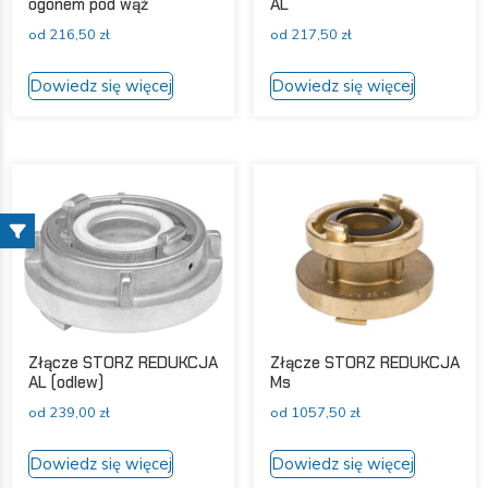
ogonem pod wąż
AL
od
216,50
zł
od
217,50
zł
Ten
Ten
Dowiedz się więcej
Dowiedz się więcej
produkt
produkt
ma
ma
wiele
wiele
wariantów.
wariantów
Opcje
Opcje
można
można
wybrać
wybrać
na
na
stronie
stronie
produktu
produktu
Złącze STORZ REDUKCJA
Złącze STORZ REDUKCJA
AL (odlew)
Ms
od
239,00
zł
od
1057,50
zł
Ten
Ten
Dowiedz się więcej
Dowiedz się więcej
produkt
produkt