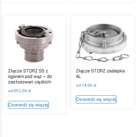
ma
ma
wiele
wiele
wariantów.
wariantów
Opcje
Opcje
można
można
wybrać
wybrać
na
na
stronie
stronie
produktu
produktu
Złącze STORZ SS z
Złącze STORZ zaślepka
ogonem pod wąż – do
AL
zastosowań ciężkich
od
74,00
zł
od
651,00
zł
Ten
Dowiedz się więcej
Ten
produkt
Dowiedz się więcej
produkt
ma
ma
wiele
wiele
wariantów
wariantów.
Opcje
Opcje