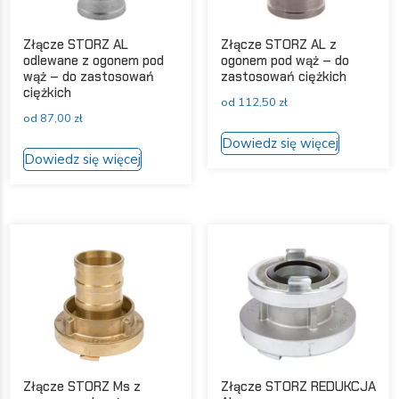
Złącze STORZ AL
Złącze STORZ AL z
odlewane z ogonem pod
ogonem pod wąż – do
wąż – do zastosowań
zastosowań ciężkich
ciężkich
od
112,50
zł
od
87,00
zł
Ten
Dowiedz się więcej
Ten
produkt
Dowiedz się więcej
produkt
ma
ma
wiele
wiele
wariantów
wariantów.
Opcje
Opcje
można
można
wybrać
wybrać
na
na
stronie
stronie
produktu
produktu
Złącze STORZ Ms z
Złącze STORZ REDUKCJA