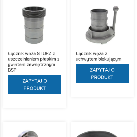
wybrać
wyb
na
na
stronie
str
produktu
pro
Łącznik węża STORZ z
Łącznik węża z
uszczelnieniem płaskim z
uchwytem blokującym
gwintem zewnętrznym
Ten
BSP
ZAPYTAJ O
pro
PRODUKT
Ten
ZAPYTAJ O
ma
produkt
PRODUKT
wie
ma
war
wiele
Opc
wariantów.
moż
Opcje
wyb
można
na
wybrać
str