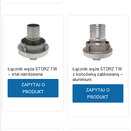
wariantów.
Opc
Opcje
moż
można
wyb
wybrać
na
na
str
stronie
pro
produktu
Łącznik węża STORZ TW
Łącznik węża STORZ TW
– stal nierdzewna
z końcówką ząbkowaną –
aluminium
Ten
ZAPYTAJ O
Ten
produkt
ZAPYTAJ O
PRODUKT
pro
ma
PRODUKT
ma
wiele
wie
wariantów.
war
Opcje
Opc
można
moż