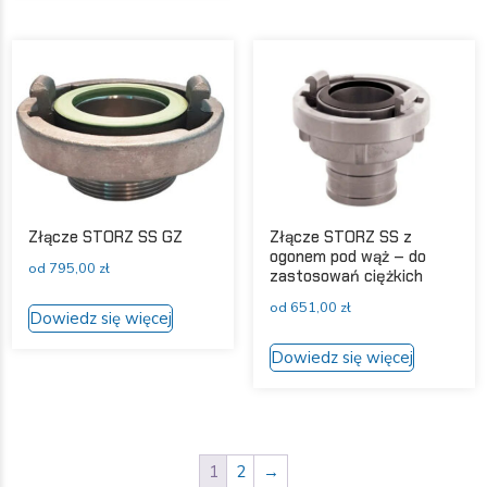
wiele
wiele
wariantów
wariantów.
Opcje
Opcje
można
można
wybrać
wybrać
na
na
stronie
stronie
produktu
produktu
Złącze STORZ SS GZ
Złącze STORZ SS z
ogonem pod wąż – do
od
795,00
zł
zastosowań ciężkich
Ten
od
651,00
zł
Dowiedz się więcej
produkt
Ten
ma
Dowiedz się więcej
produkt
wiele
ma
wariantów.
wiele
Opcje
wariantów
można
Opcje
1
2
→
wybrać