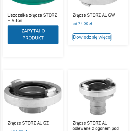
Uszczelka złącza STORZ
Złącze STORZ AL GW
– Viton
od
74,00
zł
Ten
ZAPYTAJ O
Ten
produkt
Dowiedz się więcej
PRODUKT
produkt
ma
ma
wiele
wiele
wariantów.
wariantów
Opcje
Opcje
można
można
wybrać
wybrać
na
na
stronie
stronie
produktu
produktu
Złącze STORZ AL GZ
Złącze STORZ AL
odlewane z ogonem pod