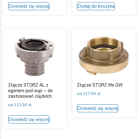
Ten
Dowiedz się więcej
Dodaj do koszyka
produkt
ma
wiele
wariantów.
Opcje
można
wybrać
na
stronie
produktu
Złącze STORZ AL z
Złącze STORZ Ms GW
ogonem pod wąż – do
od
217,50
zł
zastosowań ciężkich
Ten
od
112,50
zł
Dowiedz się więcej
produkt
Ten
ma
Dowiedz się więcej
produkt
wiele
ma
wariantów
wiele