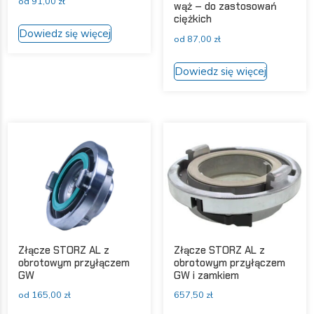
od
91,00
zł
wąż – do zastosowań
ciężkich
Ten
Dowiedz się więcej
produkt
od
87,00
zł
ma
Ten
Dowiedz się więcej
wiele
produkt
wariantów.
ma
Opcje
wiele
można
wariantów
wybrać
Opcje
na
można
stronie
wybrać
produktu
na
stronie
produktu
Złącze STORZ AL z
Złącze STORZ AL z
obrotowym przyłączem
obrotowym przyłączem
GW
GW i zamkiem
od
165,00
zł
657,50
zł