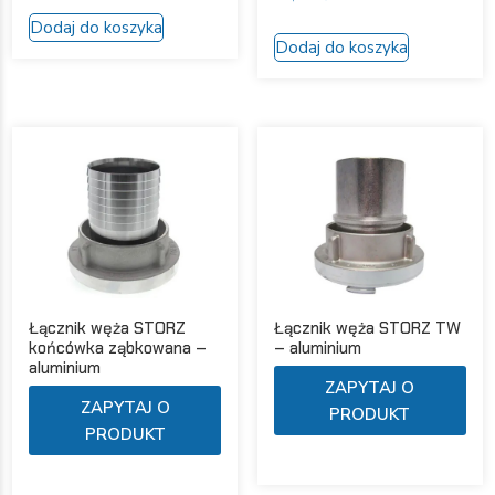
Dodaj do koszyka
Dodaj do koszyka
Łącznik węża STORZ
Łącznik węża STORZ TW
końcówka ząbkowana –
– aluminium
aluminium
Ten
ZAPYTAJ O
Ten
pro
ZAPYTAJ O
PRODUKT
produkt
ma
PRODUKT
ma
wie
wiele
war