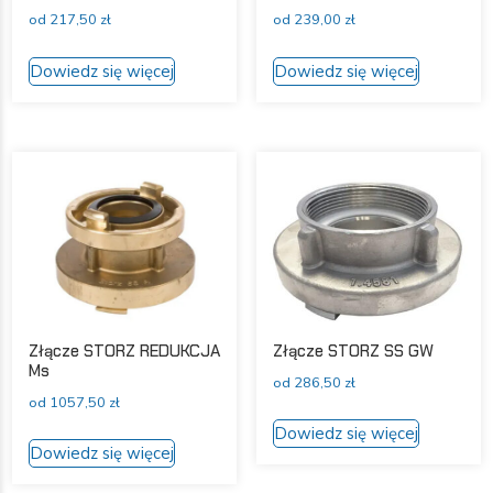
od
217,50
zł
od
239,00
zł
Ten
Ten
Dowiedz się więcej
Dowiedz się więcej
produkt
produkt
ma
ma
wiele
wiele
wariantów.
wariantów
Opcje
Opcje
można
można
wybrać
wybrać
na
na
stronie
stronie
produktu
produktu
Złącze STORZ REDUKCJA
Złącze STORZ SS GW
Ms
od
286,50
zł
od
1057,50
zł
Ten
Dowiedz się więcej
Ten
produkt
Dowiedz się więcej
produkt
ma
ma