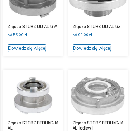
na
stronie
stronie
produktu
produktu
Złącze STORZ OD AL GW
Złącze STORZ OD AL GZ
od
56,00
zł
od
98,00
zł
Ten
Ten
Dowiedz się więcej
Dowiedz się więcej
produkt
produkt
ma
ma
wiele
wiele
wariantów.
wariantów
Opcje
Opcje
można
można
wybrać
wybrać
na
na
stronie
stronie
produktu
produktu
Złącze STORZ REDUKCJA
Złącze STORZ REDUKCJA
AL
AL (odlew)