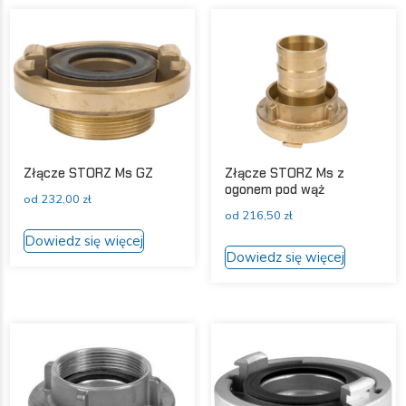
Opcje
wariantów.
można
Opcje
wybrać
można
na
wybrać
stronie
na
produktu
stronie
produktu
Złącze STORZ Ms GZ
Złącze STORZ Ms z
ogonem pod wąż
od
232,00
zł
od
216,50
zł
Ten
Dowiedz się więcej
Ten
produkt
Dowiedz się więcej
produkt
ma
ma
wiele
wiele
wariantów.
wariantów
Opcje
Opcje
można
można
wybrać
wybrać
na