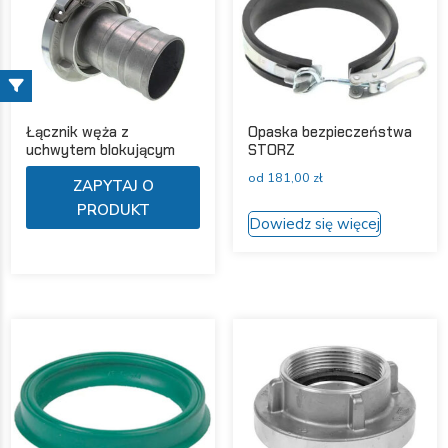
na
pro
stronie
produktu
Łącznik węża z
Opaska bezpieczeństwa
uchwytem blokującym
STORZ
od
181,00
zł
ZAPYTAJ O
Ten
PRODUKT
Dowiedz się więcej
produkt
ma
wiele
wariantów
Opcje
można
wybrać
na
stronie
produktu