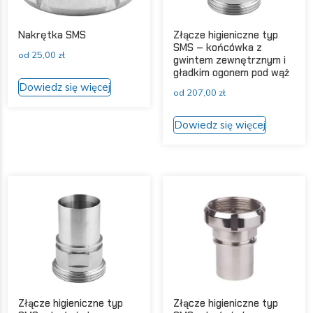
Nakrętka SMS
Złącze higieniczne typ
SMS – końcówka z
od
25,00
zł
gwintem zewnętrznym i
gładkim ogonem pod wąż
Ten
Dowiedz się więcej
produkt
od
207,00
zł
ma
Ten
Dowiedz się więcej
wiele
produkt
wariantów.
ma
Opcje
wiele
można
wariantów
wybrać
Opcje
na
można
stronie
wybrać
produktu
na
stronie
produktu
Złącze higieniczne typ
Złącze higieniczne typ