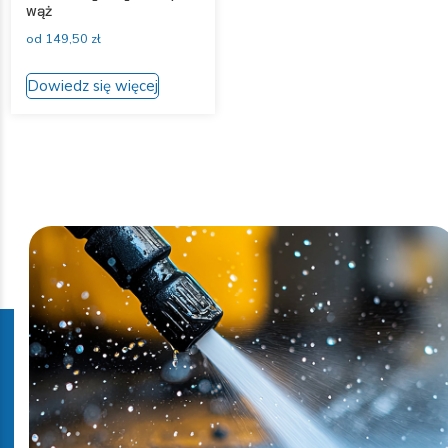
wąż
od
149,50
zł
Ten
Dowiedz się więcej
produkt
ma
wiele
wariantów.
Opcje
można
wybrać
na
stronie
produktu