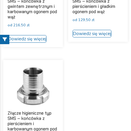
SMS – końcówka z
SMS – końcówka z
gwintem zewnętrznym i
pierścieniem i gładkim
karbowanym ogonem pod
ogonem pod wąż
wąż
od
129,50
zł
od
216,50
zł
Ten
Dowiedz się więcej
Ten
produkt
Dowiedz się więcej
produkt
ma
ma
wiele
wiele
wariantów
wariantów.
Opcje
Opcje
można
można
wybrać
wybrać
na
na
stronie
stronie
produktu
produktu
Złącze higieniczne typ
SMS – końcówka z
pierścieniem i
karbowanym ogonem pod