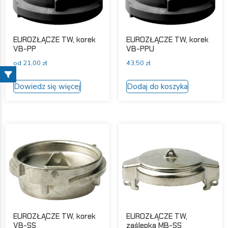
stronie
stronie
produktu
produktu
EUROZŁĄCZE TW, korek
EUROZŁĄCZE TW, korek
VB-PP
VB-PPU
od
21,00
zł
43,50
zł
Ten
Dowiedz się więcej
Dodaj do koszyka
produkt
ma
wiele
wariantów.
Opcje
można
wybrać
na
stronie
produktu
EUROZŁĄCZE TW, korek
EUROZŁĄCZE TW,
VB-SS
zaślepka MB-SS