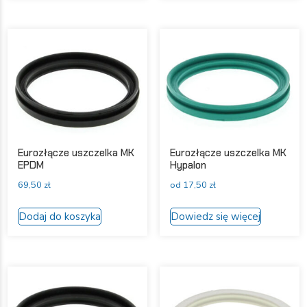
ma
ma
wiele
wiele
wariantów.
wariantów
Opcje
Opcje
można
można
wybrać
wybrać
na
na
stronie
stronie
produktu
produktu
Eurozłącze uszczelka MK
Eurozłącze uszczelka MK
EPDM
Hypalon
69,50
zł
od
17,50
zł
Ten
Dodaj do koszyka
Dowiedz się więcej
produkt
ma
wiele
wariantów
Opcje
można