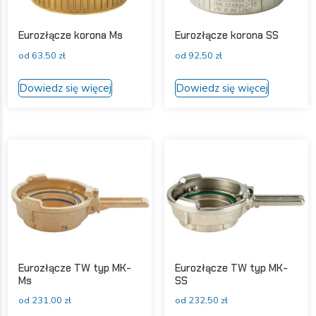
Eurozłącze korona Ms
Eurozłącze korona SS
od
63,50
zł
od
92,50
zł
Ten
Ten
Dowiedz się więcej
Dowiedz się więcej
produkt
produkt
ma
ma
wiele
wiele
wariantów.
wariantów
Opcje
Opcje
można
można
wybrać
wybrać
na
na
stronie
stronie
produktu
produktu
Eurozłącze TW typ MK-
Eurozłącze TW typ MK-
Ms
SS
od
231,00
zł
od
232,50
zł