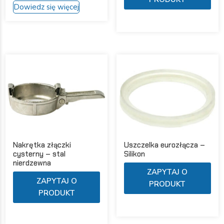
Dowiedz się więcej
ma
produkt
wie
ma
war
wiele
Opc
wariantów.
moż
Opcje
wyb
można
na
wybrać
str
na
pro
stronie
produktu
Nakrętka złączki
Uszczelka eurozłącza –
cysterny – stal
Silikon
nierdzewna
Ten
ZAPYTAJ O
Ten
pro
ZAPYTAJ O
PRODUKT
produkt
ma
PRODUKT
ma
wie
wiele
war