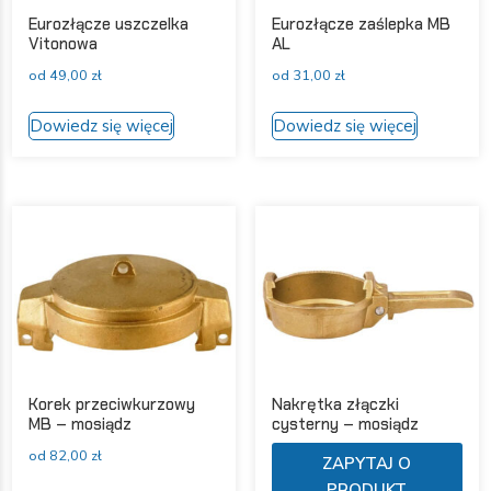
Eurozłącze uszczelka
Eurozłącze zaślepka MB
Vitonowa
AL
od
49,00
zł
od
31,00
zł
Ten
Ten
Dowiedz się więcej
Dowiedz się więcej
produkt
produkt
ma
ma
wiele
wiele
wariantów.
wariantów
Opcje
Opcje
można
można
wybrać
wybrać
na
na
stronie
stronie
produktu
produktu
Korek przeciwkurzowy
Nakrętka złączki
MB – mosiądz
cysterny – mosiądz
Ten
od
82,00
zł
ZAPYTAJ O
pro
Ten
PRODUKT