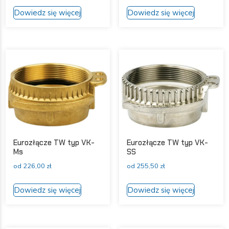
Ten
Ten
Dowiedz się więcej
Dowiedz się więcej
produkt
produkt
ma
ma
wiele
wiele
wariantów.
wariantów
Opcje
Opcje
można
można
wybrać
wybrać
na
na
stronie
stronie
produktu
produktu
Eurozłącze TW typ VK-
Eurozłącze TW typ VK-
Ms
SS
od
226,00
zł
od
255,50
zł
Ten
Ten
Dowiedz się więcej
Dowiedz się więcej
produkt
produkt
ma
ma
wiele
wiele