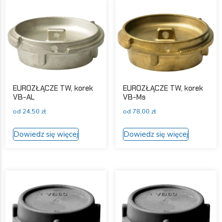
wariantów.
wariantów
Opcje
Opcje
można
można
wybrać
wybrać
na
na
stronie
stronie
produktu
produktu
EUROZŁĄCZE TW, korek
EUROZŁĄCZE TW, korek
VB-AL
VB-Ms
od
24,50
zł
od
78,00
zł
Ten
Ten
Dowiedz się więcej
Dowiedz się więcej
produkt
produkt
ma
ma
wiele
wiele
wariantów.
wariantów
Opcje
Opcje
można
można
wybrać
wybrać
na
na