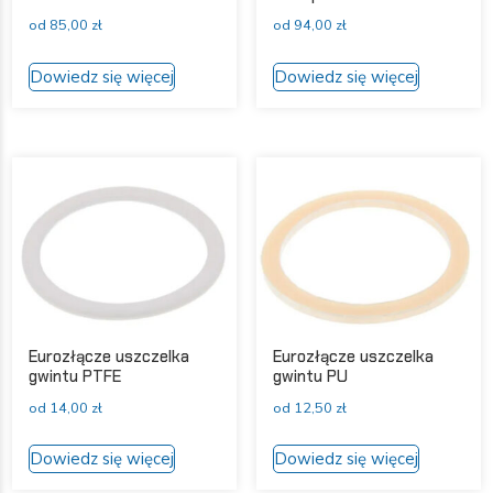
od
85,00
zł
od
94,00
zł
Ten
Ten
Dowiedz się więcej
Dowiedz się więcej
produkt
produkt
ma
ma
wiele
wiele
wariantów.
wariantów
Opcje
Opcje
można
można
wybrać
wybrać
na
na
stronie
stronie
produktu
produktu
Eurozłącze uszczelka
Eurozłącze uszczelka
gwintu PTFE
gwintu PU
od
14,00
zł
od
12,50
zł
Ten
Ten
Dowiedz się więcej
Dowiedz się więcej
produkt
produkt