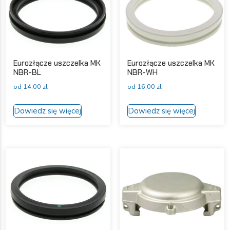
wybrać
na
stronie
produktu
Eurozłącze uszczelka MK
Eurozłącze uszczelka MK
NBR-BL
NBR-WH
od
14,00
zł
od
16,00
zł
Ten
Ten
Dowiedz się więcej
Dowiedz się więcej
produkt
produkt
ma
ma
wiele
wiele
wariantów.
wariantów
Opcje
Opcje
można
można
wybrać
wybrać
na
na
stronie
stronie
produktu
produktu