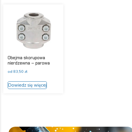
wariantów
wariantów.
Opcje
Opcje
można
można
wybrać
wybrać
na
na
stronie
stronie
produktu
produktu
Obejma skorupowa
nierdzewna – parowa
od
83,50
zł
Ten
Dowiedz się więcej
produkt
ma
wiele
wariantów.
Opcje
można
wybrać