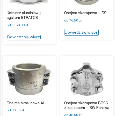
Kołnierz aluminiowy
Obejma skorupowa – SS
system STRATOS
od
76,50
zł
od
1150,00
zł
Ten
Dowiedz się więcej
Ten
produkt
Dowiedz się więcej
produkt
ma
ma
wiele
wiele
wariantów
wariantów.
Opcje
Opcje
można
można
wybrać
wybrać
na
na
stronie
stronie
produktu
produktu
Obejma skorupowa AL
Obejma skorupowa BOSS
z zaczepem – SW Parowa
od
30,00
zł
od
48,00
zł