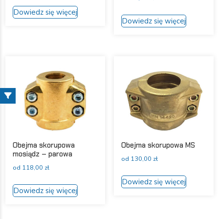
Ten
Dowiedz się więcej
Ten
produkt
Dowiedz się więcej
produkt
ma
ma
wiele
wiele
wariantów.
wariantów
Opcje
Opcje
można
można
wybrać
wybrać
na
na
stronie
stronie
produktu
produktu
Obejma skorupowa
Obejma skorupowa MS
mosiądz – parowa
od
130,00
zł
od
118,00
zł
Ten
Dowiedz się więcej
Ten
produkt
Dowiedz się więcej
produkt
ma
ma
wiele
wiele