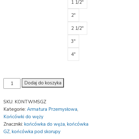
1 1/2"
2"
2 1/2"
3"
4"
ilość
Dodaj do koszyka
Końcówka
Ms
SKU:
KONTWMSGZ
z
Kategorie:
Armatura Przemysłowa
,
gwintem
Końcówki do węży
zewnętrznym
Znaczniki:
końcówka do węża
,
końcówka
i
GZ
,
końcówka pod skorupy
ogonem