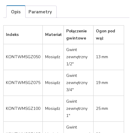
karbowanym
oraz
Opis
Parametry
stoperem
Połączenie
Ogon pod
Indeks
Materiał
gwintowe
wąż
Gwint
KONTWMSGZ050
Mosiądz
zewnętrzny
13 mm
1/2″
Gwint
KONTWMSGZ075
Mosiądz
zewnętrzny
19 mm
3/4″
Gwint
KONTWMSGZ100
Mosiądz
zewnętrzny
25 mm
1″
Gwint