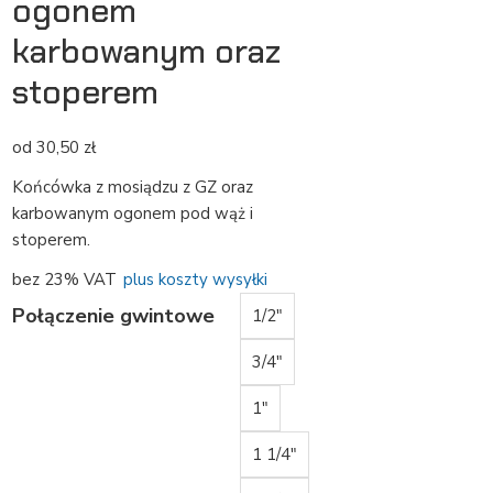
ogonem
karbowanym oraz
stoperem
od
30,50
zł
Końcówka z mosiądzu z GZ oraz
karbowanym ogonem pod wąż i
stoperem.
bez 23% VAT
plus koszty wysyłki
Połączenie gwintowe
1/2"
3/4"
1"
1 1/4"