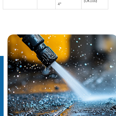
(OK100)
4″