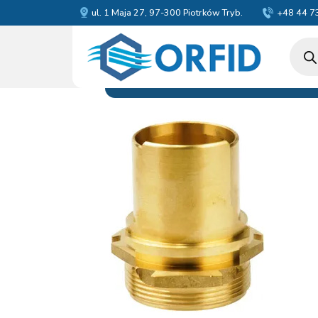
ul. 1 Maja 27, 97-300 Piotrków Tryb.
+48 44 7
Wyszu
produ