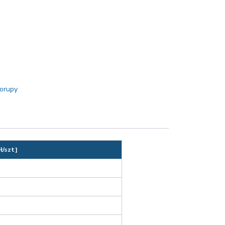
orupy
ł/szt]