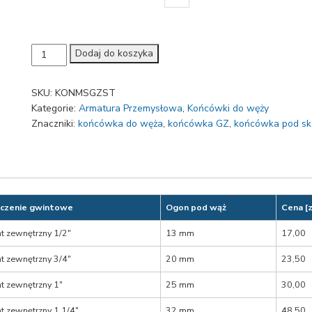
ilość
Dodaj do koszyka
Końcówka
Ms
SKU:
KONMSGZST
z
Kategorie:
Armatura Przemysłowa
,
Końcówki do węży
gwintem
Znaczniki:
końcówka do węża
,
końcówka GZ
,
końcówka pod sk
zewnętrznym
i
ogonem
gładkim
oraz
stoperem
czenie gwintowe
Ogon pod wąż
Cena [z
t zewnętrzny 1/2″
13 mm
17,00
t zewnętrzny 3/4″
20 mm
23,50
t zewnętrzny 1″
25 mm
30,00
t zewnętrzny 1 1/4″
32 mm
48,50