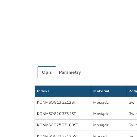
Opis
Parametry
Indeks
Materiał
Połą
KONMSOG13GZ12ST
Mosiądz
Gwin
KONMSOG20GZ34ST
Mosiądz
Gwin
KONMSGO25GZ100ST
Mosiądz
Gwin
KONMSOG32GZ125ST
Mosiądz
Gwin