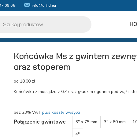
37 09 66
info@orfid.eu
kiwarka
któw
HO
Końcówka Ms z gwintem zewnę
oraz stoperem
od
18,00
zł
Końcówka z mosiądzu z GZ oraz gładkim ogonem pod wąż i st
bez 23% VAT
plus koszty wysyłki
Połączenie gwintowe
3'' x 75 mm
3'' x 80 mm
1/
4"