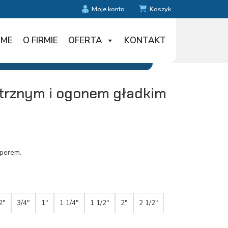
Moje konto
Koszyk
ME
O FIRMIE
OFERTA
KONTAKT
trznym i ogonem gładkim
operem.
2"
3/4"
1"
1 1/4"
1 1/2"
2"
2 1/2"